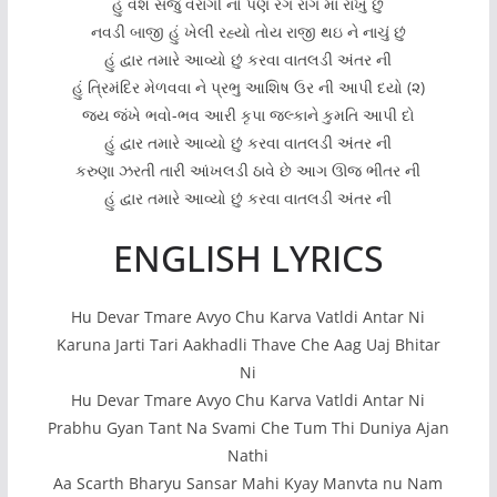
હું વેશ સજું વૈરાગી નો પણ રંગ રાગ માં રાખું છું
નવડી બાજી હું ખેલી રહ્યો તોય રાજી થઇ ને નાચું છું
હું દ્વાર તમારે આવ્યો છું કરવા વાતલડી અંતર ની
હું ત્રિમંદિર મેળવવા ને પ્રભુ આશિષ ઉર ની આપી દયો (૨)
જય જંખે ભવો-ભવ આરી કૃપા જલ્કાને કુમતિ આપી દો
હું દ્વાર તમારે આવ્યો છું કરવા વાતલડી અંતર ની
કરુણા ઝરતી તારી આંખલડી ઠાવે છે આગ ઊજ ભીતર ની
હું દ્વાર તમારે આવ્યો છું કરવા વાતલડી અંતર ની
ENGLISH LYRICS
Hu Devar Tmare Avyo Chu Karva Vatldi Antar Ni
Karuna Jarti Tari Aakhadli Thave Che Aag Uaj Bhitar
Ni
Hu Devar Tmare Avyo Chu Karva Vatldi Antar Ni
Prabhu Gyan Tant Na Svami Che Tum Thi Duniya Ajan
Nathi
Aa Scarth Bharyu Sansar Mahi Kyay Manvta nu Nam