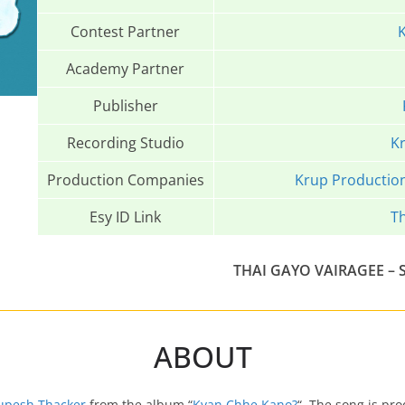
Contest Partner
K
Academy Partner
Publisher
Recording Studio
Kr
Production Companies
Krup Productio
Esy ID Link
T
THAI GAYO VAIRAGEE – 
ABOUT
rupesh Thacker
from the album “
Kyan Chhe Kano?
“. The song is pr