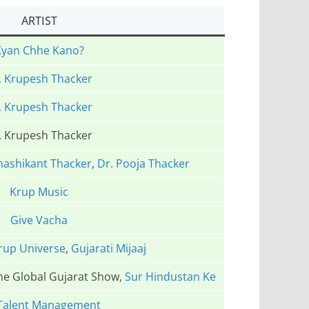
ARTIST
Kyan Chhe Kano?
. Krupesh Thacker
. Krupesh Thacker
. Krupesh Thacker
hashikant Thacker
,
Dr. Pooja Thacker
Krup Music
Give Vacha
rup Universe
,
Gujarati Mijaaj
The Global Gujarat Show,
Sur Hindustan Ke
Talent Management