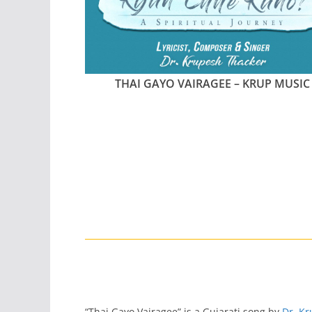
THAI GAYO VAIRAGEE – KRUP MUSIC
“Thai Gayo Vairagee” is a Gujarati song by
Dr. K