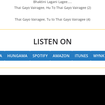
Bhaktini Lagani Lagee…..
Thai Gayo Vairagee, Hu To Thai Gayo Vairagee (2)
Thai Gayo Vairagee, Tu to Thai Gayo Vairagee (4)
LISTEN ON
A
HUNGAMA
SPOTIFY
AMAZON
ITUNES
WYNK