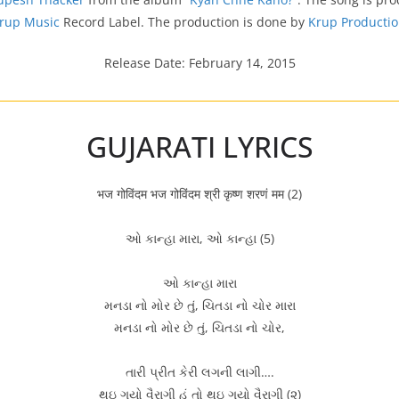
rup Music
Record Label. The production is done by
Krup Productio
Release Date: February 14, 2015
GUJARATI LYRICS
भज गोविंदम भज गोविंदम श्री कृष्ण शरणं मम (2)
ઓ કાન્હા મારા, ઓ કાન્હા (5)
ઓ કાન્હા મારા
મનડા નો મોર છે તું, ચિતડા નો ચોર મારા
મનડા નો મોર છે તું, ચિતડા નો ચોર,
તારી પ્રીત કેરી લગની લાગી….
થઇ ગયો વૈરાગી હું તો થઇ ગયો વૈરાગી (૨)