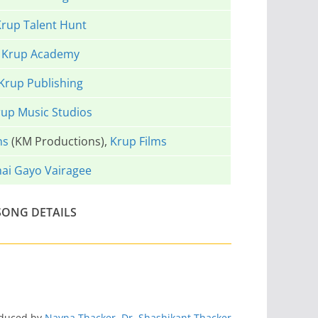
rup Talent Hunt
Krup Academy
Krup Publishing
up Music Studios
ns
(KM Productions),
Krup Films
hai Gayo Vairagee
SONG DETAILS
oduced by
Nayna Thacker
,
Dr. Shashikant Thacker