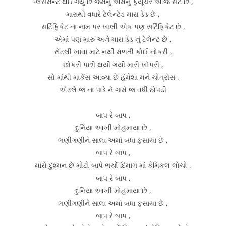
પ્લેસમેન્ટ થઇ ગયું છે જેમનું એમનું ફયૂચર આજે સેટ છે ,
મારાથી વધારે ટેલેન્ટેડ મારા ડેડ છે ,
સર્ટિફિકેટ ના નામ પર ખાલી એક પણ સર્ટિફિકેટ છે ,
એમાં પણ મારું અને મારા ડેડ નું ટેલેન્ટ છે ,
રોટલી ખાવા માટે નથી મળતી કોઈ નોકરી ,
છોકરી પછી થયી ગયી મારી ખોપરી ,
સો માંથી માર્કસ આવ્યા છે હંમેશા મને ચોત્રીસ ,
એટલે જ ના પાડે ને ગામે જ વધી ઠોપડી
બાપ રે બાપ ,
દુનિયા આખી મોહમાયા છે ,
ભણીગણીને સાલા અમાં બધા ફસાયા છે ,
બાપ રે બાપ ,
મારો દુશ્મન છે મોટો બાપે ભર્યો દિમાગ માં કેમિકલ લોચો ,
બાપ રે બાપ ,
દુનિયા આખી મોહમાયા છે ,
ભણીગણીને સાલા અમાં બધા ફસાયા છે ,
બાપ રે બાપ ,