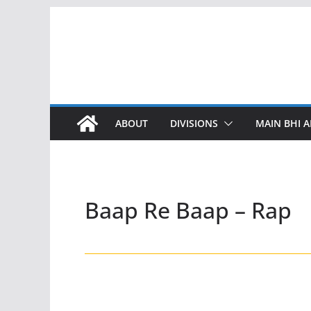
Skip
to
content
ABOUT
DIVISIONS
MAIN BHI A
Baap Re Baap – Rap