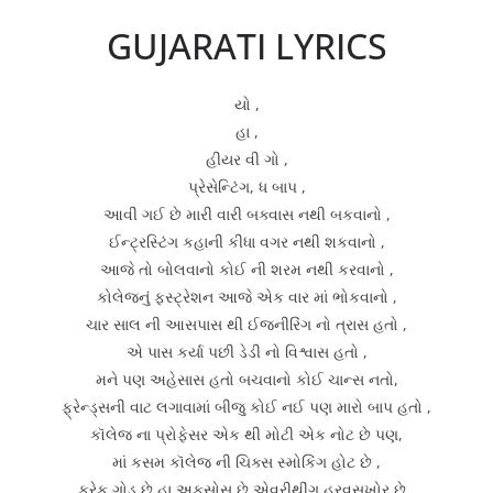
GUJARATI LYRICS
યો ,
હા ,
હીયર વી ગો ,
પ્રેસેન્ટિંગ, ધ બાપ ,
આવી ગઈ છે મારી વારી બક્વાસ નથી બકવાનો ,
ઈન્ટ્રસ્ટિંગ કહાની કીધા વગર નથી શકવાનો ,
આજે તો બોલવાનો કોઈ ની શરમ નથી ‌કરવાનો ,
કોલેજનું ફસ્ટ્રેશન આજે એક વાર માં ભોકવાનો ,
ચાર સાલ ની આસપાસ થી ઈજનીરિંગ નો ત્રાસ હતો ,
એ પાસ કર્યા પછી ડેડી નો વિશ્વાસ હતો ,
મને પણ અહેસાસ હતો બચવાનો કોઈ ચાન્સ નતો,
ફ્રેન્ડ્સની વાટ લગાવામાં બીજુ કોઈ નઈ પણ મારો બાપ હતો ,
કૉલેજ ના પ્રોફેસર એક થી મોટી એક નોટ છે પણ,
માં કસમ કૉલેજ ની ચિક્સ સ્મોકિંગ હોટ છે ,
ફ્રેક ગોડ છે હા અફસોસ છે એવરીથીંગ હરવસખોર છે ,