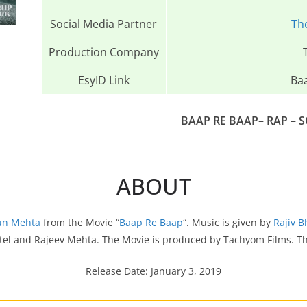
Social Media Partner
Th
Production Company
EsyID Link
Ba
BAAP RE BAAP– RAP
– S
ABOUT
un Mehta
from the Movie “
Baap Re Baap
“. Music is given by
Rajiv B
 Patel and Rajeev Mehta. The Movie is produced by Tachyom Films. T
Release Date: January 3, 2019