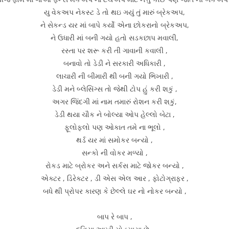
યુ વેકઅપ નેકસ્ટ ડે તો થઇ ગયું તું મારું બ્રેકઅપ,
ને સેકન્ડ યર માં બાપે કર્યો એના છોકરાનો બ્રેકઅપ,
ને ઉધારી માં બની ગયો હતો સડકછાપ મવાલી,
રસ્તા પર શરૂ કરી તી ગાવાની કવાલી ,
બનાવો તો ડેડી ને સરકારી અધિકારી ,
લાચારી ની બીમારી થી બની ગયો ભિખારી ,
ડેડી મને બ્લેસિંગ્સ તો જેથી ટોપ હું કરી શકું ,
અગર જિંદગી માં નામ તમારું રોશન કરી શકું,
ડેડી થયા ચૌક ને બોલ્યા ઓપ હેલ્લો બેટા ,
ફૂલોફલો પણ ઓકાત તમે ના ભૂલો ,
થર્ડ યર માં સમોકર બન્યો ,
સન્કો ની વોકર મળ્યો ,
રોકડ માટે બ્રોકર અને સર્કસ માટે જોકર બન્યો ,
એક્ટર , ડિરેક્ટર , ડી એસ એલ આર , ફોટોગ્રાફર ,
બધે થી પ્રોપર કારણ કે છેલ્લે ઘર નો નોકર બન્યો ,
બાપ રે બાપ ,