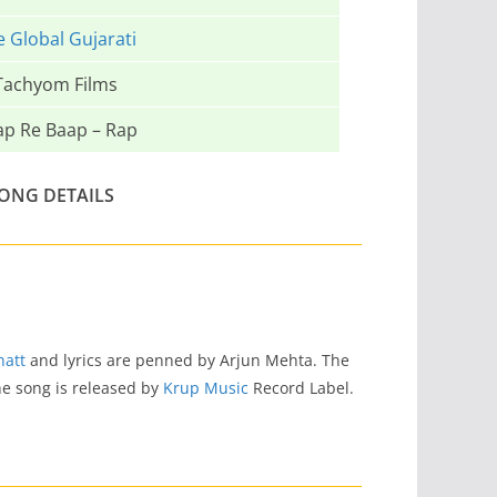
e Global Gujarati
Tachyom Films
ap Re Baap – Rap
ONG DETAILS
hatt
and lyrics are penned by Arjun Mehta. The
he song is released by
Krup Music
Record Label.