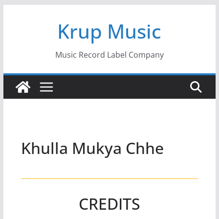
Skip
Krup Music
to
content
Music Record Label Company
Khulla Mukya Chhe
CREDITS