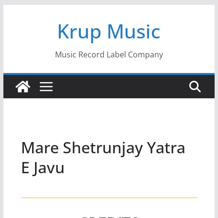
Skip
Krup Music
to
content
Music Record Label Company
Mare Shetrunjay Yatra
E Javu