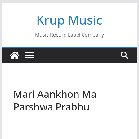
Skip
Krup Music
to
content
Music Record Label Company
Mari Aankhon Ma
Parshwa Prabhu