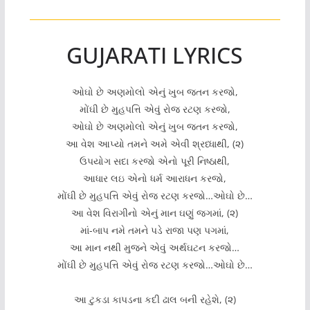
GUJARATI LYRICS
ઓઘો છે અણમોલો એનું ખુબ જતન કરજો,
મોંઘી છે મુહપત્તિ એવું રોજ રટણ કરજો,
ઓઘો છે અણમોલો એનું ખુબ જતન કરજો,
આ વેશ આપ્યો તમને અમે એવી શ્રધ્ધાથી, (૨)
ઉપયોગ સદા કરજો એનો પૂરી નિષ્ઠાથી,
આધાર લઇ એનો ધર્મ આરાધન કરજો,
મોંઘી છે મુહપત્તિ એવું રોજ રટણ કરજો…ઓઘો છે…
આ વેશ વિરાગીનો એનું માન ઘણું જગમાં, (૨)
માં-બાપ નમે તમને પડે રાજા પણ પગમાં,
આ માન નથી મુજને એવું અર્થઘટન કરજો…
મોંઘી છે મુહપત્તિ એવું રોજ રટણ કરજો…ઓઘો છે…
આ ટુકડા કાપડના કદી ઢાલ બની રહેશે, (૨)