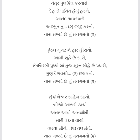
નેત્ર પુલકિત કરનારો,
દેહ રોમાંચિત હૈયું હરખે,
આનંદ અપરંપારો
અદભુત તું… (૨) જાદુ કરતો,
નાથ મળ્યો છે તું મનગમતો (૨)
કુંડલ મુગટ ને હાર હીરાનો,
આંગી સુહે છે સારી,
રંગબિરંગી પુષ્પો માં તુજ મૂરત મોહે છે પ્યારી,
ગુણ વૈભવથી… (૨) છલકંતો,
નાથ મળ્યો છે તું મનગમતો (૨)
તું શંખેશ્વર સાહેબ સાચો,
બીજો આસરો કાચો
અંતર આવો અંતર્યામી,
મારી વેદના વાચો
તારવા સૌને… (૨) તલસંતો,
નાથ મળ્યો છે તું મનગમતો (૨)