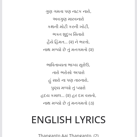
ગુણ ગમતા પણ નાટક નારો,
અવગુણ મારવનારો
કથની મોટી કરની ખોટી,
ભક્ત શુદુબ સિતારો
હૈયે હિંમત… (૨) ને ભરતો,
નાથ મળ્યો છે તું મનગમતો (૨)
ભાવિતાવ્યતા ભાગ્ય સુરોઉં,
તારો ભરોસો અપારો
હું સારો ના પણ તારનારો,
પુણ્ય મળ્યો તું પ્યારો
હદય કમાલ… (૨) હર દમ વસતો,
નાથ મળ્યો છે તું મનગમતો (૩)
ENGLISH LYRICS
Thanganto Aaj Thanganto, (2)