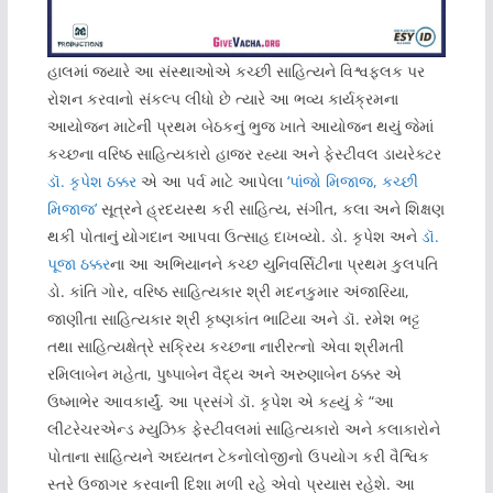
હાલમાં જ્યારે આ સંસ્થાઓએ કચ્છી સાહિત્યને વિશ્વફલક પર
રોશન કરવાનો સંકલ્પ લીધો છે ત્યારે આ ભવ્ય કાર્યક્રમના
આયોજન માટેની પ્રથમ બેઠકનું ભુજ ખાતે આયોજન થયું જેમાં
કચ્છના વરિષ્ઠ સાહિત્યકારો હાજર રહ્યા અને ફેસ્ટીવલ ડાયરેક્ટર
ડૉ. કૃપેશ ઠક્કર
એ આ પર્વ માટે આપેલા
‘પાંજો મિજાજ, કચ્છી
મિજાજ’
સૂત્રને હ્રદયસ્થ કરી સાહિત્ય, સંગીત, કલા અને શિક્ષણ
થકી પોતાનું યોગદાન આપવા ઉત્સાહ દાખવ્યો. ડો. કૃપેશ અને
ડૉ.
પૂજા ઠક્કર
ના આ અભિયાનને કચ્છ યુનિવર્સિટીના પ્રથમ કુલપતિ
ડો. કાંતિ ગોર, વરિષ્ઠ સાહિત્યકાર શ્રી મદનકુમાર અંજારિયા,
જાણીતા સાહિત્યકાર શ્રી કૃષ્ણકાંત ભાટિયા અને ડૉ. રમેશ ભટ્ટ
તથા સાહિત્યક્ષેત્રે સક્રિય કચ્છના નારીરત્નો એવા શ્રીમતી
રમિલાબેન મહેતા, પુષ્પાબેન વૈદ્ય અને અરુણાબેન ઠક્કર એ
ઉષ્માભેર આવકાર્યું. આ પ્રસંગે ડૉ. કૃપેશ એ કહ્યું કે “આ
લીટરેચરએન્ડ મ્યુઝિક ફેસ્ટીવલમાં સાહિત્યકારો અને કલાકારોને
પોતાના સાહિત્યને અધ્યતન ટેકનોલોજીનો ઉપયોગ કરી વૈશ્વિક
સ્તરે ઉજાગર કરવાની દિશા મળી રહે એવો પ્રયાસ રહેશે. આ