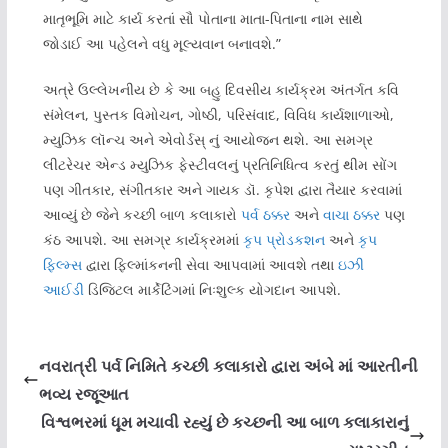
માતૃભૂમિ માટે કાર્ય કરતાં સૌ પોતાના માતા-પિતાના નામ સાથે
જોડાઈ આ પહેલને વધુ મૂલ્યવાન બનાવશે.”
અત્રે ઉલ્લેખનીય છે કે આ બહુ દિવસીય કાર્યક્રમ અંતર્ગત કવિ
સંમેલન, પુસ્તક વિમોચન, ગોષ્ઠી, પરિસંવાદ, વિવિધ કાર્યશાળાઓ,
મ્યુઝિક લૉન્ચ અને એવોર્ડસ્ નું આયોજન થશે. આ સમગ્ર
લીટરેચર એન્ડ મ્યુઝિક ફેસ્ટીવલનું પ્રતિનિધિત્વ કરતું થીમ સોંગ
પણ ગીતકાર, સંગીતકાર અને ગાયક ડૉ. કૃપેશ દ્વારા તૈયાર કરવામાં
આવ્યું છે જેને કચ્છી બાળ કલાકારો
પર્વ ઠક્કર
અને
વાચા ઠક્કર
પણ
કંઠ આપશે. આ સમગ્ર કાર્યક્રમમાં
કૃપ પ્રોડકશન
અને
કૃપ
ફિલ્મ્સ
દ્વારા ફિલ્માંકનની સેવા આપવામાં આવશે તથા
ઇઝી
આઈડી
ડિજિટલ માર્કેટિંગમાં નિઃશુલ્ક યોગદાન આપશે.
નવરાત્રી પર્વ નિમિતે કચ્છી કલાકારો દ્વારા અંબે માં આરતીની
ભવ્ય રજૂઆત
વિશ્વભરમાં ધૂમ મચાવી રહ્યું છે કચ્છની આ બાળ કલાકારાનું