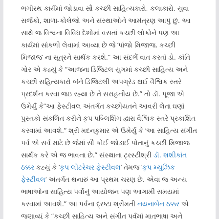
ભગીરથ કાર્યમાં જોડાવા સૌ કચ્છી સાહિત્યકારો, કલાકારો, યુવા
સર્જકો, શાળા-કોલેજો અને સંસ્થાઓને આમંત્રણ આપું છું. આ
સાથે જ વિશ્વના વિવિધ દેશોમાં વસતાં કચ્છી લોકોને પણ આ
કાર્યમાં સાંકળી લેવામાં આવ્યા છે જે ‘પાંજો મિજાજ, કચ્છી
મિજાજ’ ના સૂત્રને સાર્થક કરશે.” આ સંદર્ભે વાત કરતાં ડો. કાંતિ
ગોર એ કહ્યું કે “આજના ડિજિટલ યુગમાં કચ્છી સાહિત્ય અને
કચ્છી સહિત્યકારો બંને ડિજિટલી અપગ્રેડ થઈ વૈશ્વિક સ્તરે
પ્રદર્શન કરવા જઇ રહ્યા છે તે સરાહનીય છે.” તો ડૉ. પૂજા એ
ઉમેર્યું કે“આ ફેસ્ટીવલ અંતર્ગત કચ્છીયતને આવરી લેતા ઘણાં
પુસ્તકો સંકલિત કરીને કૃપ પબ્લિશિંગ દ્વારા વૈશ્વિક સ્તરે પ્રકાશિત
કરવામાં આવશે.” શ્રી મદનકુમાર એ ઉમેર્યું કે ‘આ સાહિત્ય સંગીત
પર્વ એ સર્વ માટે છે જેમાં સૌ કોઈ જોડાઈ પોતાનું કચ્છી મિજાજ
સાર્થક કરે એ જ ભાવના છે.” સંસ્થાના ટ્રસ્ટીશ્રી
ડૉ. શશીકાંત
ઠક્કર
કહ્યું કે ‘
કૃપ લીટરેચર ફેસ્ટીવલ
’ તેમજ ‘
કૃપ મ્યુઝિક
ફેસ્ટીવલ
‘ અંતર્ગત થનારું આ પ્રથમ ચરણ છે. એવા જ અન્ય
ભાષાઓના સાહિત્ય પર્વોનું આયોજન પણ આગામી સમયમાં
કરવામાં આવશે.” આ પર્વના દ્રષ્ટા શ્રીમતી
નયનાબેન ઠક્કર
એ
જણાવ્યું કે “કચ્છી સાહિત્ય અને સંગીત પર્વમાં માતૃભાષા અને