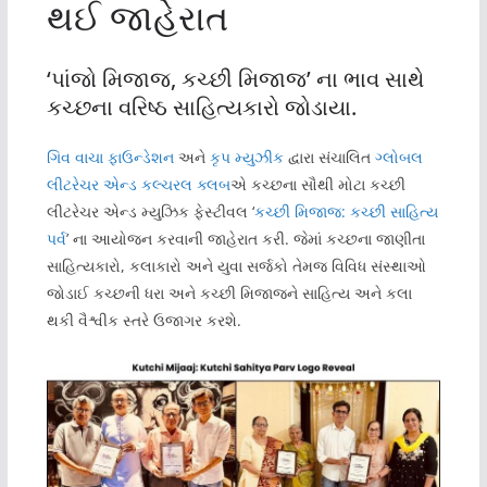
થઈ જાહેરાત
‘પાંજો મિજાજ, કચ્છી મિજાજ’ ના ભાવ સાથે
કચ્છના વરિષ્ઠ સાહિત્યકારો જોડાયા.
ગિવ વાચા ફાઉન્ડેશન
અને
કૃપ મ્યુઝીક
દ્વારા સંચાલિત
ગ્લોબલ
લીટરેચર એન્ડ કલ્ચરલ ક્લબ
એ કચ્છના સૌથી મોટા કચ્છી
લીટરેચર એન્ડ મ્યુઝિક ફેસ્ટીવલ ‘
કચ્છી મિજાજ: કચ્છી સાહિત્ય
પર્વ
’ ના આયોજન કરવાની જાહેરાત કરી. જેમાં કચ્છના જાણીતા
સાહિત્યકારો, કલાકારો અને યુવા સર્જકો તેમજ વિવિધ સંસ્થાઓ
જોડાઈ કચ્છની ધરા અને કચ્છી મિજાજને સાહિત્ય અને કલા
થકી વૈશ્વીક સ્તરે ઉજાગર કરશે.