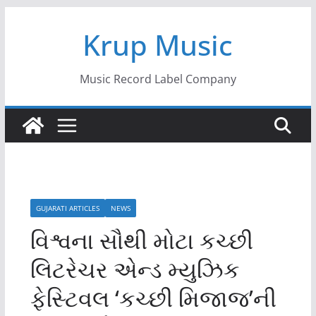
Skip
Krup Music
to
content
Music Record Label Company
GUJARATI ARTICLES
NEWS
વિશ્વના સૌથી મોટા કચ્છી
લિટરેચર એન્ડ મ્યુઝિક
ફેસ્ટિવલ ‘કચ્છી મિજાજ’ની